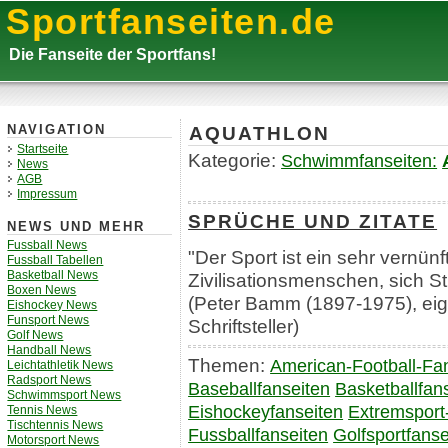
Sportfanseiten.de
Die Fanseite der Sportfans!
AQUATHLON
NAVIGATION
Startseite
Kategorie:
Schwimmfanseiten:
News
AGB
Impressum
SPRÜCHE UND ZITATE
NEWS UND MEHR
Fussball News
"Der Sport ist ein sehr vernü
Fussball Tabellen
Basketball News
Zivilisationsmenschen, sich S
Boxen News
(Peter Bamm (1897-1975), eigtl
Eishockey News
Funsport News
Schriftsteller)
Golf News
Handball News
Themen:
American-Football-Fa
Leichtathletik News
Radsport News
Baseballfanseiten
Basketballfan
Schwimmsport News
Eishockeyfanseiten
Extremsport
Tennis News
Tischtennis News
Fussballfanseiten
Golfsportfanse
Motorsport News