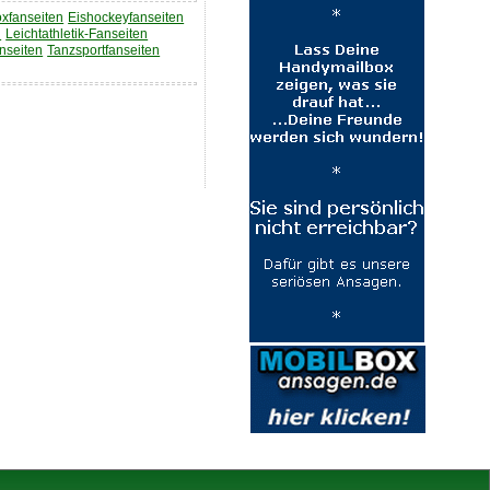
xfanseiten
Eishockeyfanseiten
n
Leichtathletik-Fanseiten
nseiten
Tanzsportfanseiten