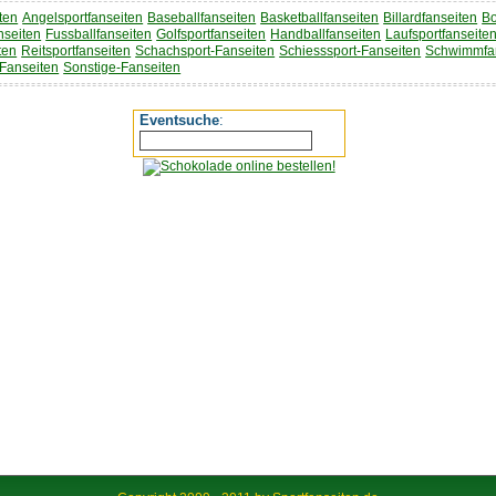
ten
Angelsportfanseiten
Baseballfanseiten
Basketballfanseiten
Billardfanseiten
Bo
nseiten
Fussballfanseiten
Golfsportfanseiten
Handballfanseiten
Laufsportfanseite
ten
Reitsportfanseiten
Schachsport-Fanseiten
Schiesssport-Fanseiten
Schwimmfa
-Fanseiten
Sonstige-Fanseiten
Eventsuche
: