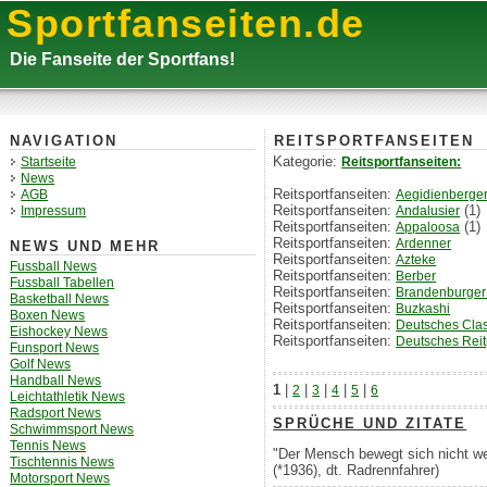
Sportfanseiten.de
Die Fanseite der Sportfans!
REITSPORTFANSEITEN
NAVIGATION
Kategorie:
Reitsportfanseiten:
Startseite
News
Reitsportfanseiten:
Aegidienberge
AGB
Reitsportfanseiten:
(1)
Andalusier
Impressum
Reitsportfanseiten:
(1)
Appaloosa
Reitsportfanseiten:
Ardenner
NEWS UND MEHR
Reitsportfanseiten:
Azteke
Fussball News
Reitsportfanseiten:
Berber
Fussball Tabellen
Reitsportfanseiten:
Brandenburger 
Basketball News
Reitsportfanseiten:
Buzkashi
Boxen News
Reitsportfanseiten:
Deutsches Clas
Eishockey News
Reitsportfanseiten:
Deutsches Rei
Funsport News
Golf News
Handball News
1
|
|
|
|
|
2
3
4
5
6
Leichtathletik News
Radsport News
SPRÜCHE UND ZITATE
Schwimmsport News
Tennis News
"Der Mensch bewegt sich nicht weni
Tischtennis News
(*1936), dt. Radrennfahrer)
Motorsport News