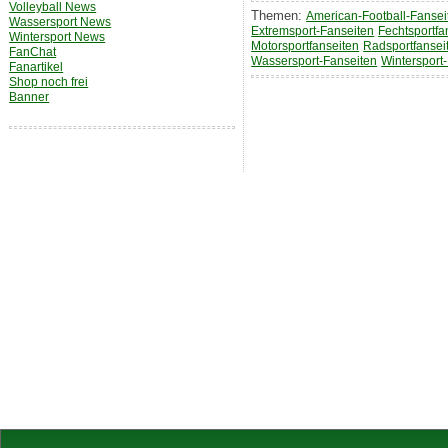
Volleyball News
Themen:
American-Football-Fansei
Wassersport News
Extremsport-Fanseiten
Fechtsportfa
Wintersport News
Motorsportfanseiten
Radsportfansei
FanChat
Wassersport-Fanseiten
Wintersport
Fanartikel
Shop noch frei
Banner