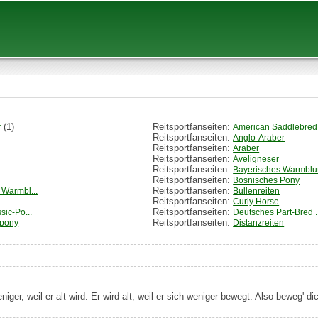
(1)
Reitsportfanseiten:
r
American Saddlebred
Reitsportfanseiten:
Anglo-Araber
Reitsportfanseiten:
Araber
Reitsportfanseiten:
Aveligneser
Reitsportfanseiten:
Bayerisches Warmblu
Reitsportfanseiten:
Bosnisches Pony
Reitsportfanseiten:
Warmbl...
Bullenreiten
Reitsportfanseiten:
Curly Horse
Reitsportfanseiten:
sic-Po...
Deutsches Part-Bred ..
Reitsportfanseiten:
tpony
Distanzreiten
ger, weil er alt wird. Er wird alt, weil er sich weniger bewegt. Also beweg' d