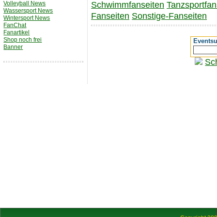
Volleyball News
Schwimmfanseiten
Tanzsportfan
Wassersport News
Fanseiten
Sonstige-Fanseiten
Wintersport News
FanChat
Fanartikel
Shop noch frei
Events
Banner