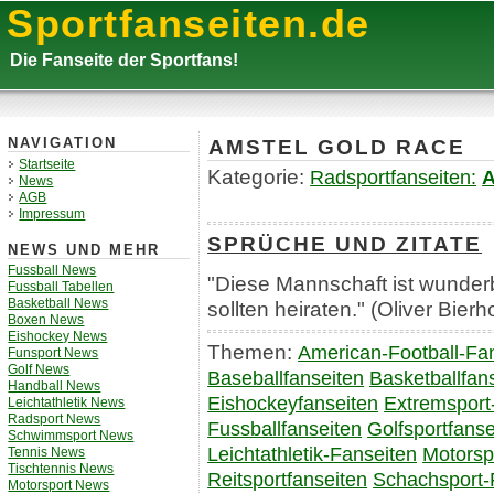
Sportfanseiten.de
Die Fanseite der Sportfans!
AMSTEL GOLD RACE
NAVIGATION
Startseite
Kategorie:
Radsportfanseiten:
A
News
AGB
Impressum
SPRÜCHE UND ZITATE
NEWS UND MEHR
Fussball News
"Diese Mannschaft ist wunderba
Fussball Tabellen
Basketball News
sollten heiraten." (Oliver Bierh
Boxen News
Eishockey News
Themen:
American-Football-Fa
Funsport News
Golf News
Baseballfanseiten
Basketballfan
Handball News
Eishockeyfanseiten
Extremsport
Leichtathletik News
Radsport News
Fussballfanseiten
Golfsportfanse
Schwimmsport News
Leichtathletik-Fanseiten
Motorsp
Tennis News
Tischtennis News
Reitsportfanseiten
Schachsport-
Motorsport News