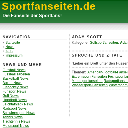
Sportfanseiten.de
Die Fanseite der Sportfans!
ADAM SCOTT
NAVIGATION
Kategorie:
Golfsportfanseiten:
Adam
Startseite
News
AGB
SPRÜCHE UND ZITATE
Impressum
"Lieber ein Brett unter den Füsse
NEWS UND MEHR
Fussball News
Themen:
American-Football-Fansei
Fussball Tabellen
Extremsport-Fanseiten
Fechtsportfa
Basketball News
Motorsportfanseiten
Radsportfansei
Boxen News
Wassersport-Fanseiten
Wintersport
Eishockey News
Funsport News
Golf News
Handball News
Leichtathletik News
Radsport News
Schwimmsport News
Tennis News
Tischtennis News
Motorsport News