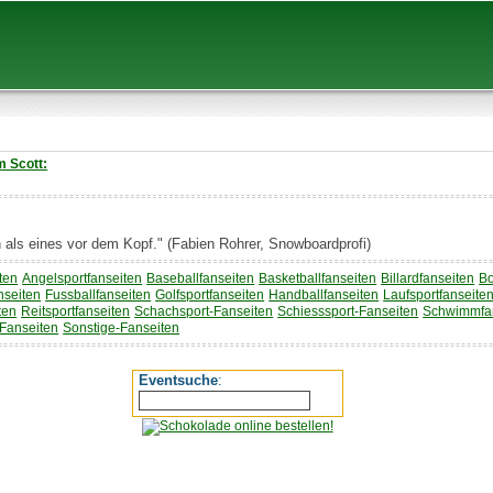
 Scott:
n als eines vor dem Kopf." (Fabien Rohrer, Snowboardprofi)
ten
Angelsportfanseiten
Baseballfanseiten
Basketballfanseiten
Billardfanseiten
Bo
nseiten
Fussballfanseiten
Golfsportfanseiten
Handballfanseiten
Laufsportfanseite
ten
Reitsportfanseiten
Schachsport-Fanseiten
Schiesssport-Fanseiten
Schwimmfa
-Fanseiten
Sonstige-Fanseiten
Eventsuche
: