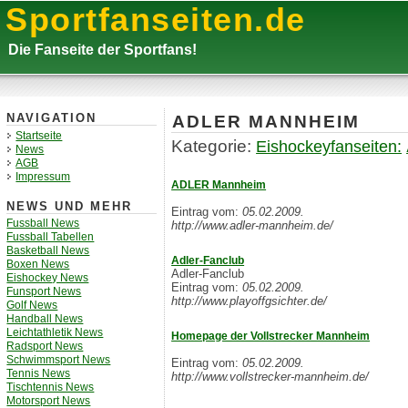
Sportfanseiten.de
Die Fanseite der Sportfans!
ADLER MANNHEIM
NAVIGATION
Startseite
Kategorie:
Eishockeyfanseiten:
News
AGB
Impressum
ADLER Mannheim
NEWS UND MEHR
Eintrag vom:
05.02.2009.
Fussball News
http://www.adler-mannheim.de/
Fussball Tabellen
Basketball News
Adler-Fanclub
Boxen News
Adler-Fanclub
Eishockey News
Eintrag vom:
05.02.2009.
Funsport News
http://www.playoffgsichter.de/
Golf News
Handball News
Leichtathletik News
Homepage der Vollstrecker Mannheim
Radsport News
Schwimmsport News
Eintrag vom:
05.02.2009.
Tennis News
http://www.vollstrecker-mannheim.de/
Tischtennis News
Motorsport News