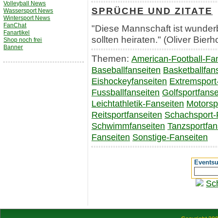
Volleyball News
SPRÜCHE UND ZITATE
Wassersport News
Wintersport News
FanChat
"Diese Mannschaft ist wunderba
Fanartikel
sollten heiraten." (Oliver Bierh
Shop noch frei
Banner
Themen:
American-Football-Fa
Baseballfanseiten
Basketballfan
Eishockeyfanseiten
Extremsport
Fussballfanseiten
Golfsportfanse
Leichtathletik-Fanseiten
Motorsp
Reitsportfanseiten
Schachsport-
Schwimmfanseiten
Tanzsportfan
Fanseiten
Sonstige-Fanseiten
Events