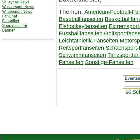
Volleyball News
Wassersport News
Themen:
American-Football-Fa
Wintersport News
FanChat
Baseballfanseiten
Basketballfan
Fanartikel
Eishockeyfanseiten
Extremsport
Shop noch frei
Banner
Fussballfanseiten
Golfsportfanse
Leichtathletik-Fanseiten
Motorsp
Reitsportfanseiten
Schachsport-
Schwimmfanseiten
Tanzsportfan
Fanseiten
Sonstige-Fanseiten
Events