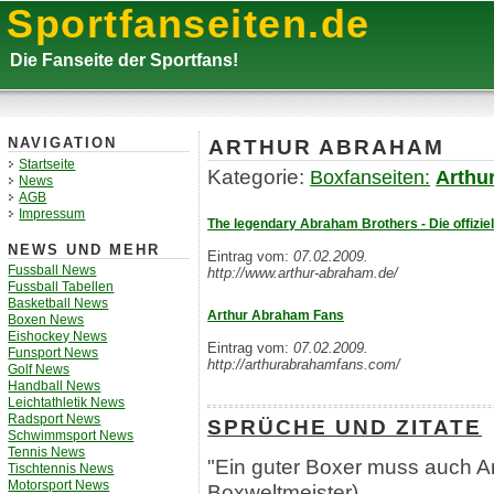
Sportfanseiten.de
Die Fanseite der Sportfans!
ARTHUR ABRAHAM
NAVIGATION
Startseite
Kategorie:
Boxfanseiten:
Arthu
News
AGB
Impressum
The legendary Abraham Brothers - Die offizie
NEWS UND MEHR
Eintrag vom:
07.02.2009.
Fussball News
http://www.arthur-abraham.de/
Fussball Tabellen
Basketball News
Arthur Abraham Fans
Boxen News
Eishockey News
Eintrag vom:
07.02.2009.
Funsport News
http://arthurabrahamfans.com/
Golf News
Handball News
Leichtathletik News
Radsport News
SPRÜCHE UND ZITATE
Schwimmsport News
Tennis News
"Ein guter Boxer muss auch A
Tischtennis News
Motorsport News
Boxweltmeister)