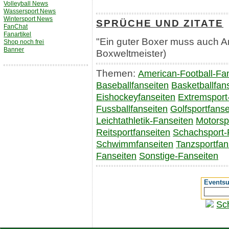
Volleyball News
Wassersport News
Wintersport News
SPRÜCHE UND ZITATE
FanChat
Fanartikel
"Ein guter Boxer muss auch A
Shop noch frei
Banner
Boxweltmeister)
Themen:
American-Football-Fa
Baseballfanseiten
Basketballfan
Eishockeyfanseiten
Extremsport
Fussballfanseiten
Golfsportfanse
Leichtathletik-Fanseiten
Motorsp
Reitsportfanseiten
Schachsport-
Schwimmfanseiten
Tanzsportfan
Fanseiten
Sonstige-Fanseiten
Events