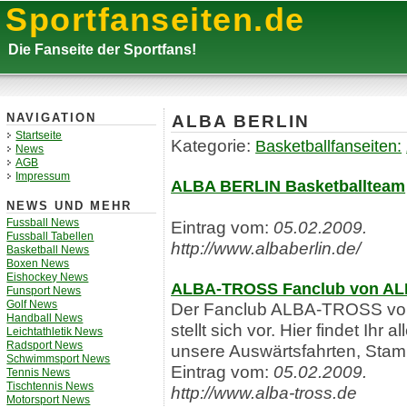
Sportfanseiten.de
Die Fanseite der Sportfans!
ALBA BERLIN
NAVIGATION
Startseite
Kategorie:
Basketballfanseiten:
News
AGB
Impressum
ALBA BERLIN Basketballteam
NEWS UND MEHR
Fussball News
Eintrag vom:
05.02.2009.
Fussball Tabellen
http://www.albaberlin.de/
Basketball News
Boxen News
Eishockey News
ALBA-TROSS Fanclub von ALB
Funsport News
Golf News
Der Fanclub ALBA-TROSS von
Handball News
stellt sich vor. Hier findet Ihr
Leichtathletik News
Radsport News
unsere Auswärtsfahrten, Stam
Schwimmsport News
Eintrag vom:
05.02.2009.
Tennis News
Tischtennis News
http://www.alba-tross.de
Motorsport News