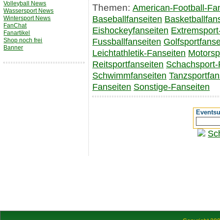
Volleyball News
Themen:
American-Football-Fa
Wassersport News
Baseballfanseiten
Basketballfan
Wintersport News
FanChat
Eishockeyfanseiten
Extremsport
Fanartikel
Shop noch frei
Fussballfanseiten
Golfsportfanse
Banner
Leichtathletik-Fanseiten
Motorsp
Reitsportfanseiten
Schachsport-
Schwimmfanseiten
Tanzsportfan
Fanseiten
Sonstige-Fanseiten
Events