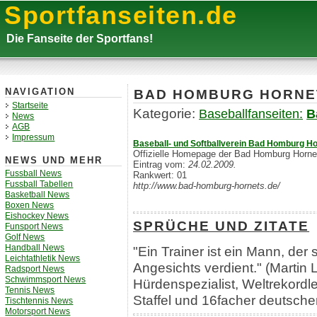
Sportfanseiten.de
Die Fanseite der Sportfans!
BAD HOMBURG HORNE
NAVIGATION
Startseite
Kategorie:
Baseballfanseiten:
B
News
AGB
Impressum
Baseball- und Softballverein Bad Homburg Ho
Offizielle Homepage der Bad Homburg Horne
NEWS UND MEHR
Eintrag vom:
24.02.2009.
Fussball News
Rankwert: 01
Fussball Tabellen
http://www.bad-homburg-hornets.de/
Basketball News
Boxen News
Eishockey News
SPRÜCHE UND ZITATE
Funsport News
Golf News
Handball News
"Ein Trainer ist ein Mann, der
Leichtathletik News
Angesichts verdient." (Martin 
Radsport News
Schwimmsport News
Hürdenspezialist, Weltrekordle
Tennis News
Staffel und 16facher deutsche
Tischtennis News
Motorsport News