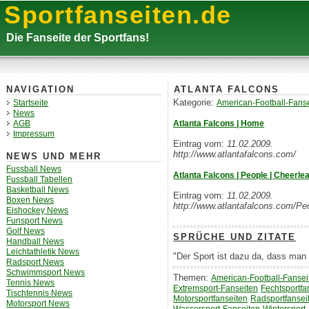
Sportfanseiten.de
Die Fanseite der Sportfans!
ATLANTA FALCONS
NAVIGATION
Kategorie:
American-Football-Fanse
Startseite
News
Atlanta Falcons | Home
AGB
Impressum
Eintrag vom:
11.02.2009.
http://www.atlantafalcons.com/
NEWS UND MEHR
Fussball News
Atlanta Falcons | People | Cheerle
Fussball Tabellen
Basketball News
Eintrag vom:
11.02.2009.
Boxen News
http://www.atlantafalcons.com/Peo
Eishockey News
Funsport News
Golf News
SPRÜCHE UND ZITATE
Handball News
Leichtathletik News
"Der Sport ist dazu da, dass man 
Radsport News
Schwimmsport News
Themen:
American-Football-Fansei
Tennis News
Extremsport-Fanseiten
Fechtsportfa
Tischtennis News
Motorsportfanseiten
Radsportfansei
Motorsport News