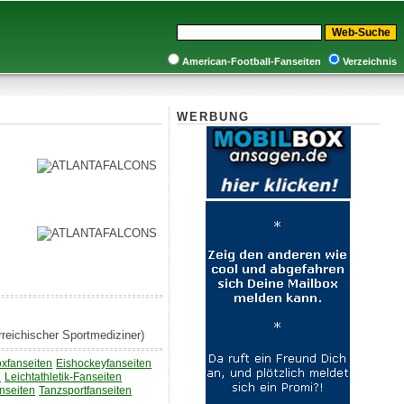
American-Football-Fanseiten
Verzeichnis
WERBUNG
rreichischer Sportmediziner)
xfanseiten
Eishockeyfanseiten
n
Leichtathletik-Fanseiten
nseiten
Tanzsportfanseiten