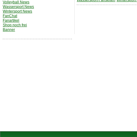
Wassersport-Fanseiten
Wintersport
Volleyball News
Wassersport News
Wintersport News
FanChat
Fanartikel
Shop noch frei
Banner