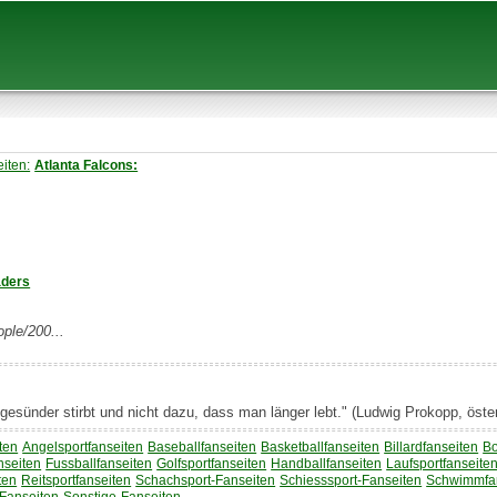
iten:
Atlanta Falcons:
aders
ple/200...
gesünder stirbt und nicht dazu, dass man länger lebt." (Ludwig Prokopp, öste
ten
Angelsportfanseiten
Baseballfanseiten
Basketballfanseiten
Billardfanseiten
Bo
nseiten
Fussballfanseiten
Golfsportfanseiten
Handballfanseiten
Laufsportfanseite
ten
Reitsportfanseiten
Schachsport-Fanseiten
Schiesssport-Fanseiten
Schwimmfa